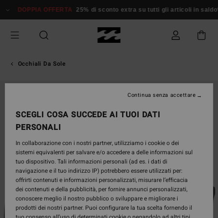
Salta
DOPPIA OFFERTA
25% di sconto extra su tutti gli articoli in saldo*
alle
informazioni
sul
prodotto
Occhiali Da Sole
Continua senza accettare
SCEGLI COSA SUCCEDE AI TUOI DATI
PERSONALI
In collaborazione con i nostri partner, utilizziamo i cookie o dei
sistemi equivalenti per salvare e/o accedere a delle informazioni sul
tuo dispositivo. Tali informazioni personali (ad es. i dati di
navigazione e il tuo indirizzo IP) potrebbero essere utilizzati per:
offrirti contenuti e informazioni personalizzati, misurare l’efficacia
dei contenuti e della pubblicità, per fornire annunci personalizzati,
conoscere meglio il nostro pubblico o sviluppare e migliorare i
prodotti dei nostri partner. Puoi configurare la tua scelta fornendo il
tuo consenso all’uso di determinati cookie o negandolo ad altri tipi