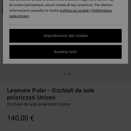
di cookie (ad esempio, alcuni cookie di tipo analitico). Per ulteriori
informazioni consulta la nostra
politica sui cookie
e
l'informativa
sulla privacy
.
Impostazioni dei cookie
Accetta tutti
Lesmore Polar - Occhiali da sole
polarizzati Unisex
Occhiali da sole polarizzati Uomo
140,00 €