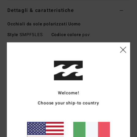
Dettagli & caratteristiche
Occhiali da sole polarizzati Uomo
Style
SMPF5LES
Codice colore
psv
Caratteristiche
Taglia medio-grande
Montatura in grilamid e nylon
Perni ottici italiani in acciaio inossidabile
Lenti infrangibili in policarbonato
Lenti sferiche base 6
Welcome!
100% protezione uv
Choose your ship-to country
Disponibili nella versione Wildlife Polarized
Made in Italy
Scarica la
Dichiarazione Di Conformità
Composizione
73% nylon, 23% policarbonato, 2%