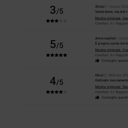
3
Silvia
21. marzo 202
/5
Veste bene, ma dal v
Mostra originale - De
Comfort
: 4
Rapport
/5
Anne sophie
9. marz
5
/5
È proprio come me l
Mostra originale - Fr
Comfort
: 4
Rapport
/5
Consiglio quest
Gina
22. febbraio 20
4
/5
Ordinato nuovamente 
Mostra originale - De
Comfort
: 4
Rapport
/5
Consiglio quest