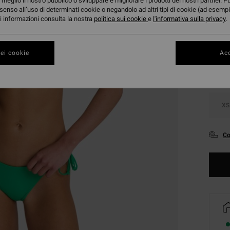
meglio il nostro pubblico o sviluppare e migliorare i prodotti dei nostri partner. P
senso all’uso di determinati cookie o negandolo ad altri tipi di cookie (ad esempi
ori informazioni consulta la nostra
politica sui cookie
e
l'informativa sulla privacy
.
Color
ei cookie
Acc
XS
Co