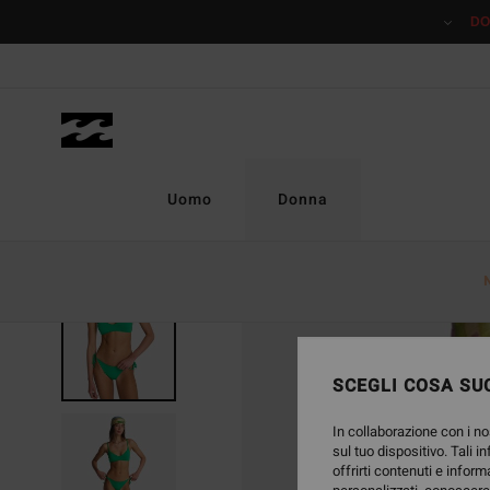
Salta
DO
alle
informazioni
sul
prodotto
Uomo
Donna
SCEGLI COSA SUC
In collaborazione con i no
sul tuo dispositivo. Tali i
offrirti contenuti e inform