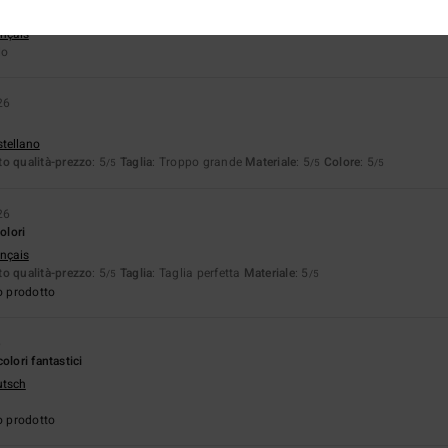
ançais
lo
26
stellano
o qualità-prezzo
: 5
Taglia
: Troppo grande
Materiale
: 5
Colore
: 5
/5
/5
/5
26
olori
ançais
o qualità-prezzo
: 5
Taglia
: Taglia perfetta
Materiale
: 5
/5
/5
o prodotto
6
olori fantastici
utsch
o prodotto