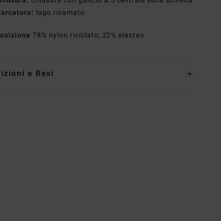
hiusura:
chiusura con gancio a S centrale sulla schiena
arcatura:
logo ricamato
osizione
78% nylon riciclato, 22% elastan
izioni e Resi