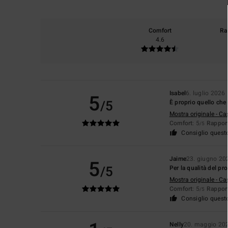
Comfort
Ra
4.6
Isabel
6. luglio 2026
5
/5
È proprio quello che
Mostra originale - Ca
Comfort
: 5
Rapport
/5
Consiglio quest
Jaime
23. giugno 20
5
/5
Per la qualità del pr
Mostra originale - Ca
Comfort
: 5
Rapport
/5
Consiglio quest
Nelly
20. maggio 20