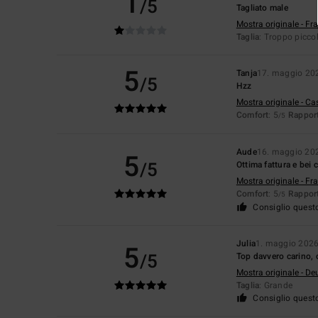
1
/5
Tagliato male
Mostra originale - Fr
Taglia
: Troppo picco
5
Tanja
17. maggio 20
/5
Hzz
Mostra originale - Ca
Comfort
: 5
Rapport
/5
Aude
16. maggio 20
5
/5
Ottima fattura e bei c
Mostra originale - Fr
Comfort
: 5
Rapport
/5
Consiglio quest
Julia
1. maggio 202
5
/5
Top davvero carino, c
Mostra originale - De
Taglia
: Grande
Consiglio quest