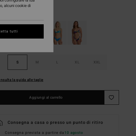
uoi configurare la tua
o, alcuni cookie di
Summer Green
i
etta tutti
S
M
L
XL
XXL
nsulta la guida alle taglie
Aggiungi al carrello
Consegna a casa o presso un punto di ritiro
Consegna prevista a partire da
10 agosto