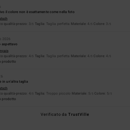
6
ivo il colore non è esattamente come nella foto
utsch
o qualità-prezzo
: 3
Taglia
: Taglia perfetta
Materiale
: 4
Colore
: 3
/5
/5
/5
o 2026
o aspettavo
ançais
o qualità-prezzo
: 4
Taglia
: Taglia perfetta
Materiale
: 4
Colore
: 4
/5
/5
/5
o prodotto
26
in un'altra taglia
utsch
o qualità-prezzo
: 4
Taglia
: Troppo piccolo
Materiale
: 5
Colore
: 5
/5
/5
/5
o prodotto
Verificato da
TrustVille