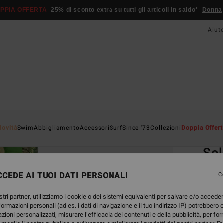
PPIA OFFERTA
25% di sconto extra su tutti gli articoli in saldo*
Donna
Aiut
Home
Novità
Swim
Abbigliamento
Accessori
Surf
Since '73
Collezioni
Doppia Offert
EC
Sol
Bikin
CEDE AI TUOI DATI PERSONALI
C
4.2
stri partner, utilizziamo i cookie o dei sistemi equivalenti per salvare e/o accede
ECO-B
nformazioni personali (ad es. i dati di navigazione e il tuo indirizzo IP) potrebbero e
35,
azioni personalizzati, misurare l’efficacia dei contenuti e della pubblicità, per fo