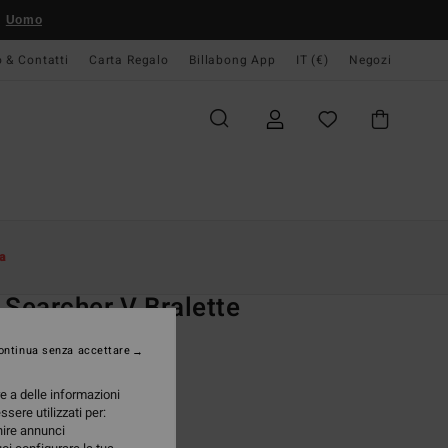
Uomo
o & Contatti
Carta Regalo
Billabong App
IT (€)
Negozi
Donna
Swim
Bikinis Tops
a
O
 Searcher V Bralette
i Verde Donna
ontinua senza accettare
(9 Recensioni)
re a delle informazioni
ONUS
ssere utilizzati per:
95 €
rnire annunci