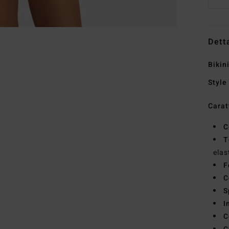
Dett
Bikin
Style
Carat
C
T
elas
F
C
S
I
C