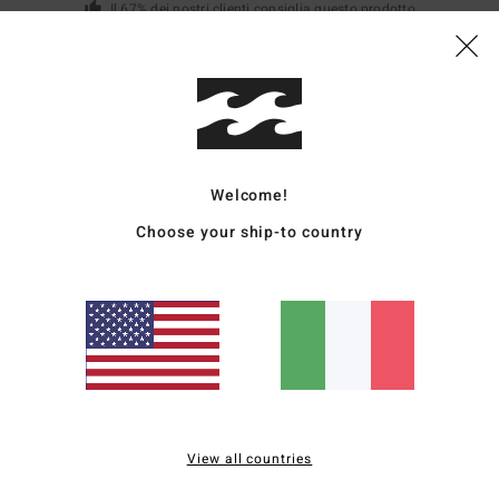
Il 67% dei nostri clienti consiglia questo prodotto
pporto qualità-prezzo
Taglia
Material
4.4
4.6
Troppo piccolo
Troppo grande
Welcome!
 cercavo
Choose your ship-to country
stellano
o qualità-prezzo
: 5
Taglia
: Taglia perfetta
Materiale
: 4
Colore
: 5
/5
/5
/5
o prodotto
26
odotto e per il design
stellano
o qualità-prezzo
: 5
Taglia
: Taglia perfetta
Materiale
: 5
Colore
: 5
/5
/5
/5
o prodotto
View all countries
26