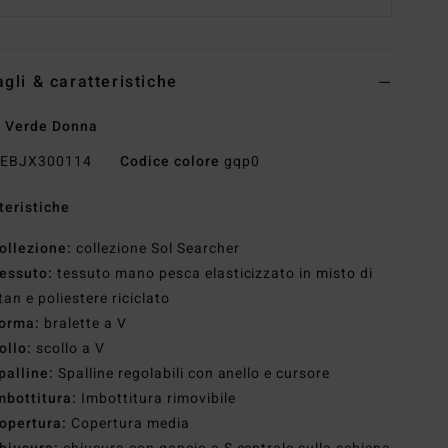
agli & caratteristiche
i Verde Donna
EBJX300114
Codice colore
gqp0
teristiche
ollezione:
collezione Sol Searcher
essuto:
tessuto mano pesca elasticizzato in misto di
tan e poliestere riciclato
orma:
bralette a V
ollo:
scollo a V
palline:
Spalline regolabili con anello e cursore
mbottitura:
Imbottitura rimovibile
opertura:
Copertura media