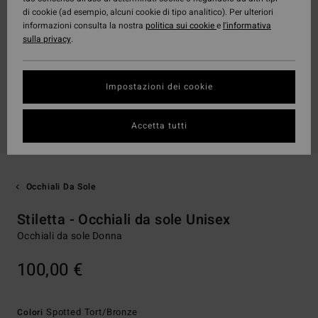
di cookie (ad esempio, alcuni cookie di tipo analitico). Per ulteriori
informazioni consulta la nostra
politica sui cookie
e
l'informativa
sulla privacy
.
Impostazioni dei cookie
Accetta tutti
Occhiali Da Sole
Stiletta - Occhiali da sole Unisex
Occhiali da sole Donna
100,00 €
Spotted Tort/bronze
Colori