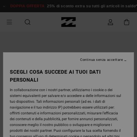
Salta
DOPPIA OFFERTA
25% di sconto extra su tutti gli articoli in saldo*
alle
informazioni
sul
prodotto
Continua senza accettare
SCEGLI COSA SUCCEDE AI TUOI DATI
PERSONALI
In collaborazione con i nostri partner, utilizziamo i cookie o dei
sistemi equivalenti per salvare e/o accedere a delle informazioni sul
tuo dispositivo. Tali informazioni personali (ad es. i dati di
navigazione e il tuo indirizzo IP) potrebbero essere utilizzati per:
offrirti contenuti e informazioni personalizzati, misurare l’efficacia
dei contenuti e della pubblicità, per fornire annunci personalizzati,
conoscere meglio il nostro pubblico o sviluppare e migliorare i
prodotti dei nostri partner. Puoi configurare la tua scelta fornendo il
tuo consenso all’uso di determinati cookie o negandolo ad altri tipi