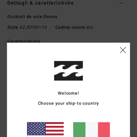
Dettagli & caratteristiche
Occhiali da sole Donna
Style
AZJEY00110
Codice colore
stz
Caratteristiche
Tessuto:
tessuto in misto di nylon, policarbonato, metallo
e lega di zinco
Protezione UV:
100% protezione UV
Montatura:
montatura in nylon e grilamid
Lenti:
lenti infrangibili in policarbonato
Lenti piatte base 2
Welcome!
Taglia:
taglia grande
Choose your ship-to country
Altre caratteristiche: Perni ottici italiani in acciaio
inossidabile
Scarica la
Dichiarazione Di Conformità
Composizione
73% nylon, 23% policarbonato, 2%