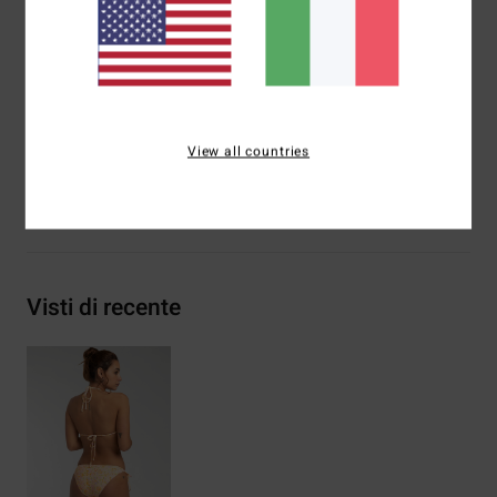
Chiusura:
chiusura con nodi laterali
Marcatura:
ricamo posteriore
Composizione
[Tessuto principale] 78% nylon riciclato,
22% elastan
View all countries
Spedizioni e Resi
Visti di recente