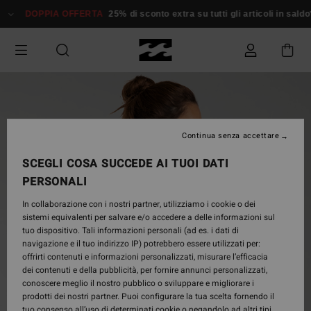
Salta
DOPPIA OFFERTA
25% di sconto extra su tutti gli articoli in saldo*
alle
informazioni
sul
prodotto
Continua senza accettare
SCEGLI COSA SUCCEDE AI TUOI DATI
PERSONALI
In collaborazione con i nostri partner, utilizziamo i cookie o dei
sistemi equivalenti per salvare e/o accedere a delle informazioni sul
tuo dispositivo. Tali informazioni personali (ad es. i dati di
navigazione e il tuo indirizzo IP) potrebbero essere utilizzati per:
offrirti contenuti e informazioni personalizzati, misurare l’efficacia
dei contenuti e della pubblicità, per fornire annunci personalizzati,
conoscere meglio il nostro pubblico o sviluppare e migliorare i
prodotti dei nostri partner. Puoi configurare la tua scelta fornendo il
tuo consenso all’uso di determinati cookie o negandolo ad altri tipi