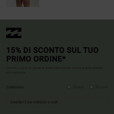
15% DI SCONTO SUL TUO
PRIMO ORDINE*
Iscriviti e sarai al corrente delle ultimissime novità e delle offerte
più esclusive.
Collezione
Uomo
Donna