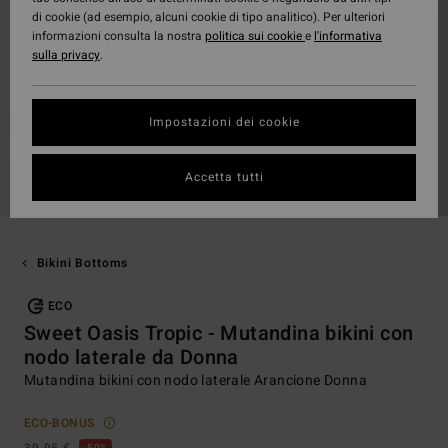
di cookie (ad esempio, alcuni cookie di tipo analitico). Per ulteriori
informazioni consulta la nostra
politica sui cookie
e
l'informativa
sulla privacy
.
Impostazioni dei cookie
Accetta tutti
Bikini Bottoms
ECO
Sweet Oasis Tropic - Mutandina bikini con
nodo laterale da Donna
Mutandina bikini con nodo laterale Arancione Donna
ECO-BONUS