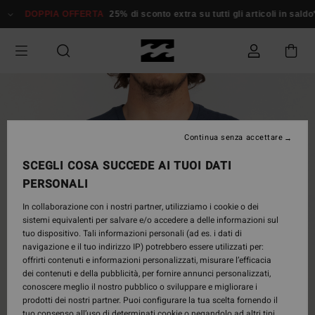
Salta
DOPPIA OFFERTA
25% di sconto extra su tutti gli articoli in saldo*
alle
informazioni
sul
prodotto
Continua senza accettare
SCEGLI COSA SUCCEDE AI TUOI DATI
PERSONALI
In collaborazione con i nostri partner, utilizziamo i cookie o dei
sistemi equivalenti per salvare e/o accedere a delle informazioni sul
tuo dispositivo. Tali informazioni personali (ad es. i dati di
navigazione e il tuo indirizzo IP) potrebbero essere utilizzati per:
offrirti contenuti e informazioni personalizzati, misurare l’efficacia
dei contenuti e della pubblicità, per fornire annunci personalizzati,
conoscere meglio il nostro pubblico o sviluppare e migliorare i
prodotti dei nostri partner. Puoi configurare la tua scelta fornendo il
tuo consenso all’uso di determinati cookie o negandolo ad altri tipi