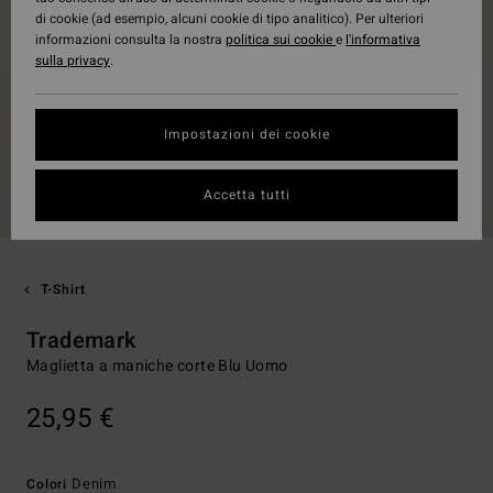
di cookie (ad esempio, alcuni cookie di tipo analitico). Per ulteriori
informazioni consulta la nostra
politica sui cookie
e
l'informativa
sulla privacy
.
Impostazioni dei cookie
Accetta tutti
T-Shirt
Trademark
Maglietta a maniche corte Blu Uomo
25,95 €
Denim
Colori