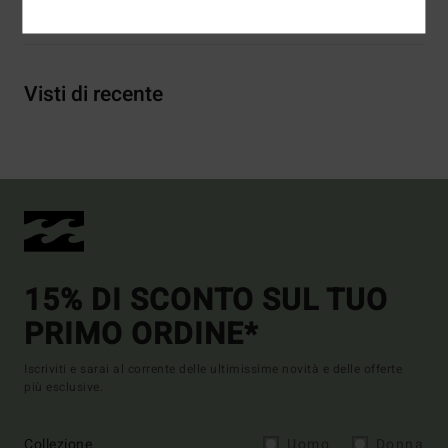
Spedizioni e Resi
Visti di recente
15% DI SCONTO SUL TUO
PRIMO ORDINE*
Iscriviti e sarai al corrente delle ultimissime novità e delle offerte
più esclusive.
Collezione
Uomo
Donna