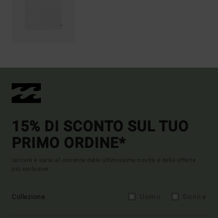
15% DI SCONTO SUL TUO
PRIMO ORDINE*
Iscriviti e sarai al corrente delle ultimissime novità e delle offerte
più esclusive.
Collezione
Uomo
Donna