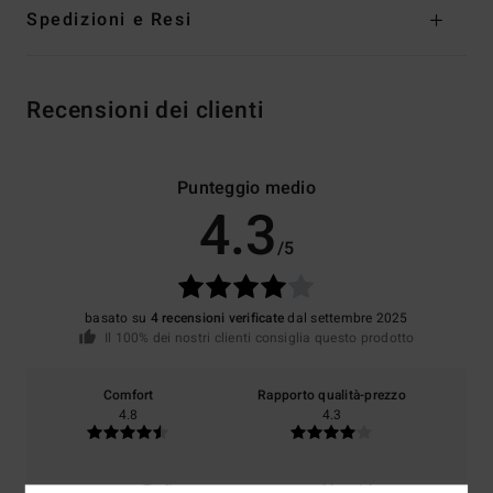
Spedizioni e Resi
Recensioni dei clienti
Punteggio medio
4.3
/5
basato su
4 recensioni verificate
dal settembre 2025
Il 100% dei nostri clienti consiglia questo prodotto
Comfort
Rapporto qualità-prezzo
4.8
4.3
Taglia
Materiale