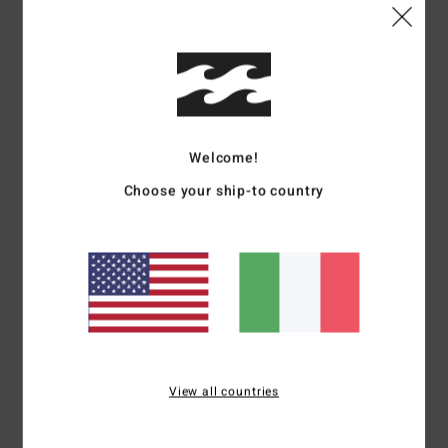
4.3
Troppo piccolo
Troppo grande
Colore
4.8
Welcome!
Choose your ship-to country
5
/5
Anna
8. dicembre 2025
Acquisto verificato
Adoro il design. Cotone morbidissimo.
Mostra originale - English
Comfort
: 5
Rapporto qualità-prezzo
: 5
Materiale
: 5
Colore
: 5
/5
/5
/5
/5
Consiglio questo prodotto
View all countries
4