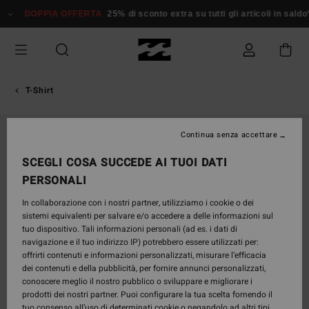
Salta
DOPPIA OFFERTA
25% di sconto extra su tutti gli articoli in saldo*
alle
informazioni
sul
prodotto
T-Shirt
Continua senza accettare
SCEGLI COSA SUCCEDE AI TUOI DATI
PERSONALI
In collaborazione con i nostri partner, utilizziamo i cookie o dei
sistemi equivalenti per salvare e/o accedere a delle informazioni sul
tuo dispositivo. Tali informazioni personali (ad es. i dati di
navigazione e il tuo indirizzo IP) potrebbero essere utilizzati per:
offrirti contenuti e informazioni personalizzati, misurare l’efficacia
dei contenuti e della pubblicità, per fornire annunci personalizzati,
conoscere meglio il nostro pubblico o sviluppare e migliorare i
prodotti dei nostri partner. Puoi configurare la tua scelta fornendo il
tuo consenso all’uso di determinati cookie o negandolo ad altri tipi