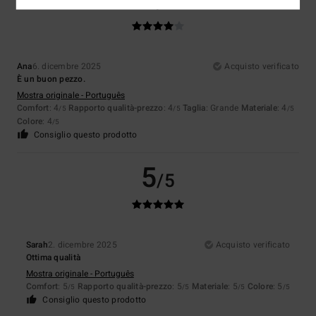
/5
Ana
6. dicembre 2025
Acquisto verificato
È un buon pezzo.
Mostra originale - Português
Comfort
: 4
Rapporto qualità-prezzo
: 4
Taglia
: Grande
Materiale
: 4
/5
/5
/5
Colore
: 4
/5
Consiglio questo prodotto
5
/5
Sarah
2. dicembre 2025
Acquisto verificato
Ottima qualità
Mostra originale - Português
Comfort
: 5
Rapporto qualità-prezzo
: 5
Materiale
: 5
Colore
: 5
/5
/5
/5
/5
Consiglio questo prodotto