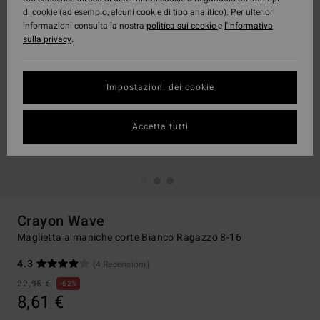
di cookie (ad esempio, alcuni cookie di tipo analitico). Per ulteriori
informazioni consulta la nostra
politica sui cookie
e
l'informativa
sulla privacy
.
Impostazioni dei cookie
Accetta tutti
Crayon Wave
Maglietta a maniche corte Bianco Ragazzo 8-16
4.3
(4 Recensioni)
22,95 €
62%
8,61 €