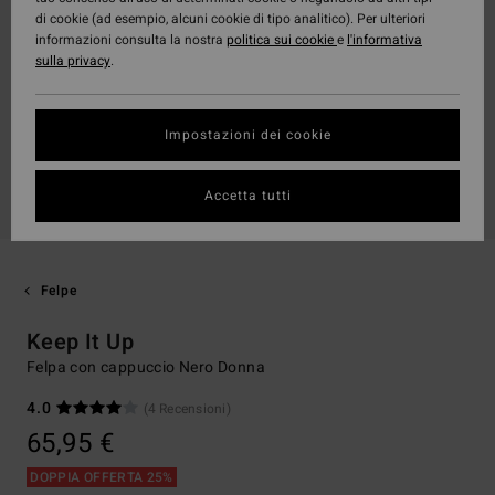
di cookie (ad esempio, alcuni cookie di tipo analitico). Per ulteriori
informazioni consulta la nostra
politica sui cookie
e
l'informativa
sulla privacy
.
Impostazioni dei cookie
Accetta tutti
Felpe
Keep It Up
Felpa con cappuccio Nero Donna
4.0
(4 Recensioni)
65,95 €
DOPPIA OFFERTA 25%