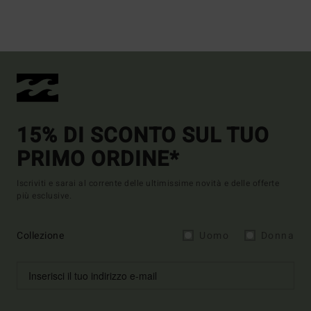
15% DI SCONTO SUL TUO
PRIMO ORDINE*
Iscriviti e sarai al corrente delle ultimissime novità e delle offerte
più esclusive.
Collezione
Uomo
Donna