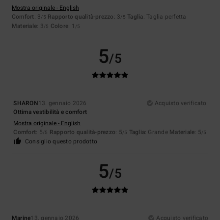
Mostra originale - English
Comfort
: 3
Rapporto qualità-prezzo
: 3
Taglia
: Taglia perfetta
/5
/5
Materiale
: 3
Colore
: 1
/5
/5
5
/5
SHARON
13. gennaio 2026
Acquisto verificato
Ottima vestibilità e comfort
Mostra originale - English
Comfort
: 5
Rapporto qualità-prezzo
: 5
Taglia
: Grande
Materiale
: 5
/5
/5
/5
Consiglio questo prodotto
5
/5
Marine
13. gennaio 2026
Acquisto verificato