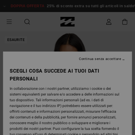
Salta
DOPPIA OFFERTA
25% di sconto extra su tutti gli articoli in sald
alle
informazioni
sul
prodotto
ESAURITE
Continua senza accettare
SCEGLI COSA SUCCEDE AI TUOI DATI
PERSONALI
In collaborazione con i nostri partner, utilizziamo i cookie o dei
sistemi equivalenti per salvare e/o accedere a delle informazioni sul
tuo dispositivo. Tali informazioni personali (ad es. i dati di
navigazione e il tuo indirizzo IP) potrebbero essere utilizzati per:
offrirti contenuti e informazioni personalizzati, misurare l’efficacia
dei contenuti e della pubblicità, per fornire annunci personalizzati,
conoscere meglio il nostro pubblico o sviluppare e migliorare i
prodotti dei nostri partner. Puoi configurare la tua scelta fornendo il
tuo consenso all’uso di determinati cookie o negandolo ad altri tipi