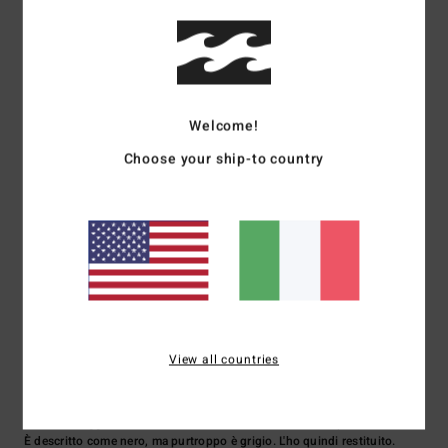
Comfort
Rapporto qualità-prezzo
4.0
4.5
Taglia
Materiale
Welcome!
4.3
Troppo piccolo
Troppo grande
Choose your ship-to country
Colore
3.7
1
/5
View all countries
Claire
5. maggio 2026
Acquisto verificato
È descritto come nero, ma purtroppo è grigio. L'ho quindi restituito.