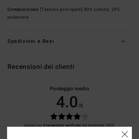
Composizione
[Tessuto principale] 80% cotone, 20%
poliestere
Spedizioni e Resi
Recensioni dei clienti
Punteggio medio
4.0
/5
basato su
4 recensioni verificate
dal dicembre 2025
Il 75% dei nostri clienti consiglia questo prodotto