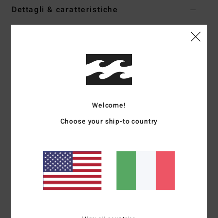
Dettagli & caratteristiche
Pantaloni con vita elastica Multi Donna
Style
UBJNP00208
Codice colore
mul
Caratteristiche
Collezione:
collezione Crystal Tides
Tessuto:
tessuto fiammato in misto di cotone e viscosa
Welcome!
Vestibilità:
vestibilità relaxed
Choose your ship-to country
Vita:
vita elastica
Vita:
vita alta
Orlo interno:
26,75"
Chiusura:
chiusura con coulisse
Marcatura:
placca in metallo
Altre caratteristiche:
dettagli ricamati
Composizione
[Tessuto principale] 60% cotone, 40%