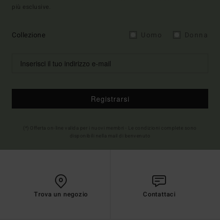
più esclusive.
Collezione
Uomo
Donna
Registrarsi
(*) Offerta on-line valida per i nuovi membri - Le condizioni complete sono
disponibili nella mail di benvenuto
Trova un negozio
Contattaci