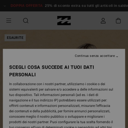
Salta
DOPPIA OFFERTA
25% di sconto extra su tutti gli articoli in saldo*
alle
informazioni
sul
prodotto
ESAURITE
Continua senza accettare
SCEGLI COSA SUCCEDE AI TUOI DATI
PERSONALI
In collaborazione con i nostri partner, utilizziamo i cookie o dei
sistemi equivalenti per salvare e/o accedere a delle informazioni sul
tuo dispositivo. Tali informazioni personali (ad es. i dati di
navigazione e il tuo indirizzo IP) potrebbero essere utilizzati per:
offrirti contenuti e informazioni personalizzati, misurare l’efficacia
dei contenuti e della pubblicità, per fornire annunci personalizzati,
conoscere meglio il nostro pubblico o sviluppare e migliorare i
prodotti dei nostri partner. Puoi configurare la tua scelta fornendo il
tuo consenso all’uso di determinati cookie o negandolo ad altri tipi