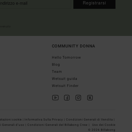
Registrarsi
envenuto
COMMUNITY DONNA
Hello Tomorrow
Blog
Team
Wetsuit guida
Wetsuit Finder
tazioni cookie |
Informativa Sulla Privacy |
Condizioni Generali di Vendita |
i Generali d’uso |
Condizioni Generali del Billabong Crew |
Uso dei Cookie
© 2026 Billabong