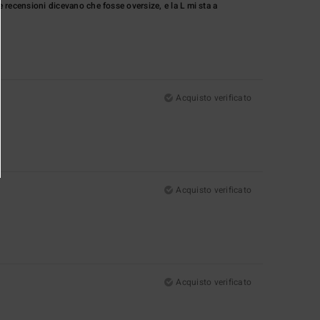
e recensioni dicevano che fosse oversize, e la L mi sta a
Acquisto verificato
Acquisto verificato
Acquisto verificato