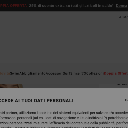
PPIA OFFERTA
25% di sconto extra su tutti gli articoli in saldo*
Donna
Aiut
Home
Novità
Swim
Abbigliamento
Accessori
Surf
Since '73
Collezioni
Doppia Offert
Sun
Felpa
CEDE AI TUOI DATI PERSONALI
4.6
C
65,
stri partner, utilizziamo i cookie o dei sistemi equivalenti per salvare e/o accede
nformazioni personali (ad es. i dati di navigazione e il tuo indirizzo IP) potrebbero e
DOPPI
azioni personalizzati, misurare l’efficacia dei contenuti e della pubblicità, per fo