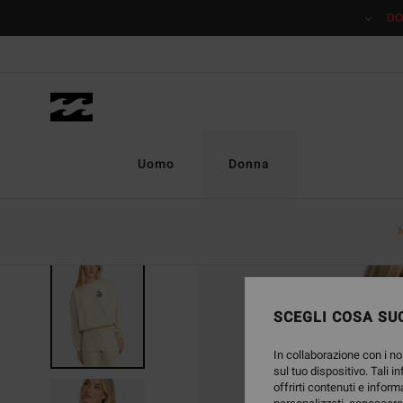
Salta
DO
alle
informazioni
sul
prodotto
Uomo
Donna
ESAURITE
SCEGLI COSA SUC
In collaborazione con i no
sul tuo dispositivo. Tali i
offrirti contenuti e inform