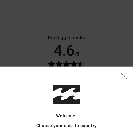
Punteggio medio
4.6
/5
basato su
8 recensioni verificate
dal novembre 2025
Il 88% dei nostri clienti consiglia questo prodotto
pporto qualità-prezzo
Taglia
Material
4.6
5.0
Troppo piccolo
Troppo grande
Welcome!
Choose your ship-to country