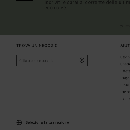
Iscriviti e sarai al corrente delle ult
esclusive.
(*) Off
TROVA UN NEGOZIO
AIU
Stato
Sped
Effet
Paga
Ripar
Prote
FAQ e
Seleziona la tua regione