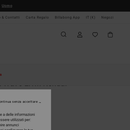
Uomo
o & Contatti
Carta Regalo
Billabong App
IT (€)
Negozi
Donna
Abbigliamento
Felpe
a
 Wave Livin Kendal
 Bianco Donna
ontinua senza accettare
(8 Recensioni)
95 €
re a delle informazioni
ssere utilizzati per:
A OFFERTA 25%
rnire annunci