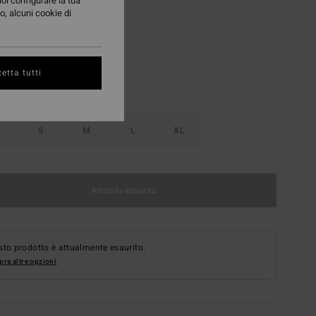
uoi configurare la tua
o, alcuni cookie di
Whitecap
i
etta tutti
S
M
L
XL
Articolo esaurito
to prodotto è attualmente esaurito.
ra altre opzioni