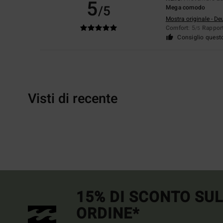
5
/5
Mega comodo
Mostra originale - De
Comfort
: 5
Rapport
/5
Consiglio quest
Visti di recente
15% DI SCONTO SU
ORDINE*