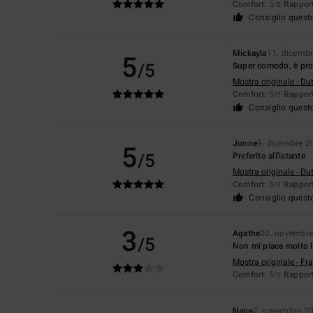
Comfort
: 5
Rapport
/5
Consiglio quest
Mickayla
11. dicemb
5
/5
Super comodo, è prop
Mostra originale - Du
Comfort
: 5
Rapport
/5
Consiglio quest
Jonne
9. dicembre 2
5
/5
Preferito all'istante
Mostra originale - Du
Comfort
: 5
Rapport
/5
Consiglio quest
3
Agathe
20. novembr
/5
Non mi piace molto l
Mostra originale - Fr
Comfort
: 5
Rapport
/5
Nane
7. novembre 2