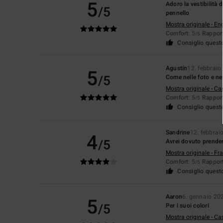
5
Adoro la vestibilità 
/5
pennello
Mostra originale - En
Comfort
: 5
Rapport
/5
Consiglio quest
Agustín
12. febbraio
5
/5
Come nelle foto e ne
Mostra originale - Ca
Comfort
: 5
Rapport
/5
Consiglio quest
Sandrine
12. febbrai
4
/5
Avrei dovuto prendere
Mostra originale - Fr
Comfort
: 5
Rapport
/5
Consiglio quest
Aaron
6. gennaio 20
5
/5
Per i suoi colori
Mostra originale - Ca