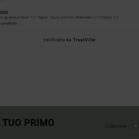
utsch
o qualità-prezzo
: 5
Taglia
: Taglia perfetta
Materiale
: 5
Colore
: 5
/5
/5
/5
o prodotto
Verificato da
TrustVille
L TUO PRIMO
Collezione