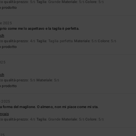
o qualità-prezzo
: 5
Taglia
: Grande
Materiale
: 5
Colore
: 5
/5
/5
/5
o prodotto
re 2025
rio come me lo aspettavo e la taglia è perfetta.
tch
o qualità-prezzo
: 4
Taglia
: Taglia perfetta
Materiale
: 5
Colore
: 5
/5
/5
/5
o prodotto
025
tch
o qualità-prezzo
: 5
Materiale
: 5
/5
/5
o prodotto
e 2025
a forma del maglione. O almeno, non mi piace come mi sta.
ançais
o qualità-prezzo
: 4
Taglia
: Grande
Materiale
: 5
Colore
: 5
/5
/5
/5
025