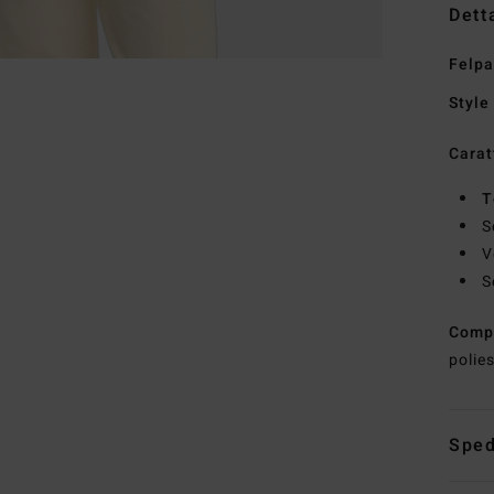
Dett
Felpa
Style
Carat
T
S
V
S
Comp
polie
Sped