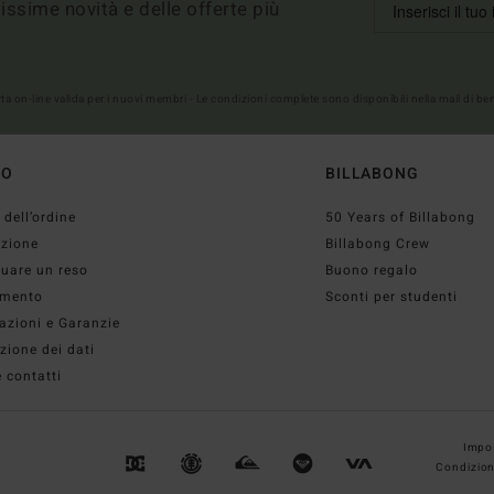
imissime novità e delle offerte più
erta on-line valida per i nuovi membri - Le condizioni complete sono disponibili nella mail di b
TO
BILLABONG
 dell’ordine
50 Years of Billabong
izione
Billabong Crew
tuare un reso
Buono regalo
mento
Sconti per studenti
azioni e Garanzie
zione dei dati
 contatti
Impos
Condizion