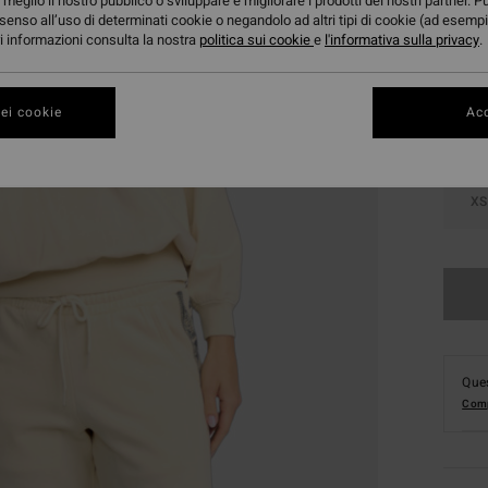
meglio il nostro pubblico o sviluppare e migliorare i prodotti dei nostri partner. P
senso all’uso di determinati cookie o negandolo ad altri tipi di cookie (ad esempi
Color
ori informazioni consulta la nostra
politica sui cookie
e
l'informativa sulla privacy
.
ei cookie
Acc
XS
Ques
Comp