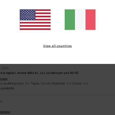
di questo maglione: di solito indosso una taglia 14, ma ho scelto una L perché altr
glish
o qualità-prezzo
: 5
Taglia
: Grande
Materiale
: 5
Colore
: 4
/5
/5
/5
o prodotto
 2026
lla descrizione
stellano
View all countries
o qualità-prezzo
: 4
Taglia
: Taglia perfetta
Materiale
: 5
/5
/5
o prodotto
o 2026
 la taglia L invece della XL. La L va bene per una 40/42
ançais
o qualità-prezzo
: 5
Taglia
: Grande
Materiale
: 5
Colore
: 5
/5
/5
/5
o prodotto
26
stellano