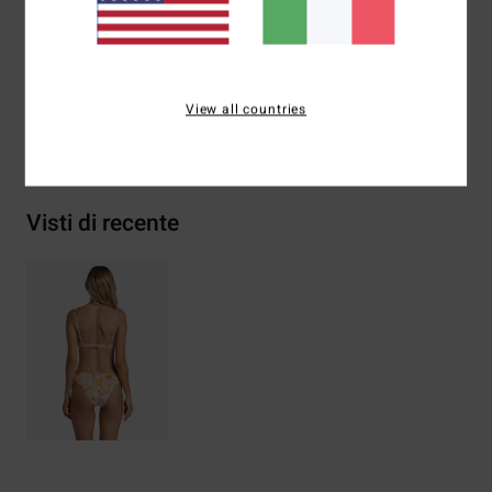
Composizione
84% poliestere, 16% elastan
View all countries
Spedizioni e Resi
Visti di recente