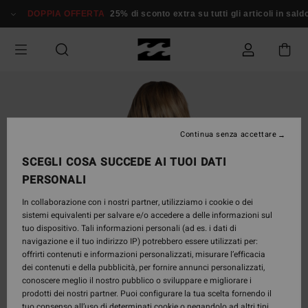
Salta
DOPPIA OFFERTA
25% di sconto extra su tutti gli articoli in saldo*
alle
informazioni
sul
prodotto
Continua senza accettare
SCEGLI COSA SUCCEDE AI TUOI DATI
PERSONALI
In collaborazione con i nostri partner, utilizziamo i cookie o dei
sistemi equivalenti per salvare e/o accedere a delle informazioni sul
tuo dispositivo. Tali informazioni personali (ad es. i dati di
navigazione e il tuo indirizzo IP) potrebbero essere utilizzati per:
offrirti contenuti e informazioni personalizzati, misurare l’efficacia
dei contenuti e della pubblicità, per fornire annunci personalizzati,
conoscere meglio il nostro pubblico o sviluppare e migliorare i
prodotti dei nostri partner. Puoi configurare la tua scelta fornendo il
tuo consenso all’uso di determinati cookie o negandolo ad altri tipi