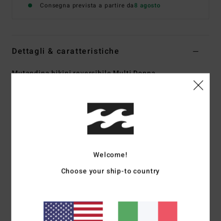
Consegna prevista a partire da
8 agosto
Dettagli & caratteristiche
Mutandina bikini reversibile Multi Donna
Style
EBJX400123
Codice colore
mul
Caratteristiche
Collezione:
collezione Sungazers
Tessuto:
tessuto mano pesca elasticizzato in misto di
Welcome!
elastan e poliestere riciclato
Vita:
vita bassa
Choose your ship-to country
Copertura
: copertura media
Chiusura:
chiusura fissa
Marcatura:
logo ricamato
Altre caratteristiche:
reversibile