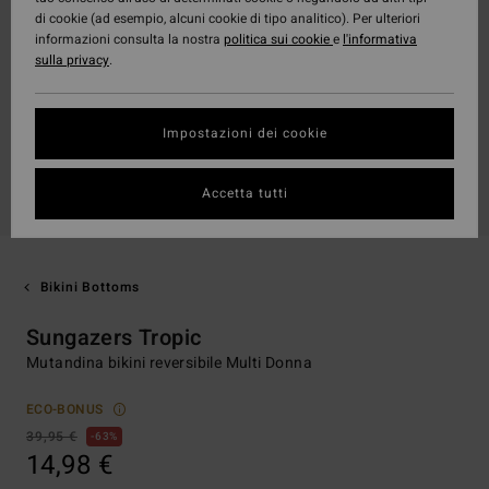
di cookie (ad esempio, alcuni cookie di tipo analitico). Per ulteriori
informazioni consulta la nostra
politica sui cookie
e
l'informativa
sulla privacy
.
Impostazioni dei cookie
Accetta tutti
Bikini Bottoms
Sungazers Tropic
Mutandina bikini reversibile Multi Donna
ECO-BONUS
39,95 €
63%
14,98 €