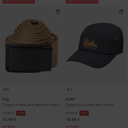
DOPPIA OFFERTA 25%
DOPPIA OFFERTA 25%
5
1
Cog
A/DIV
Cintura in fettuccia Marrone uomo
Cappellino in rete Nero Uomo
19,95 €
47%
35,95 €
47%
10,48 €
18,88 €
OFFERTE
OFFERTE