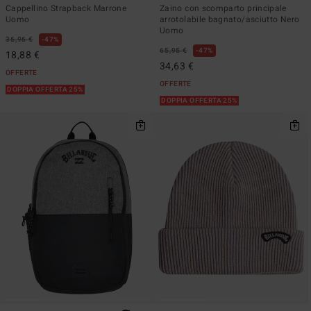
Cappellino Strapback Marrone
Zaino con scomparto principale
Uomo
arrotolabile bagnato/asciutto Nero
Uomo
35,95 €
47%
65,95 €
47%
18,88 €
34,63 €
OFFERTE
OFFERTE
DOPPIA OFFERTA 25%
DOPPIA OFFERTA 25%