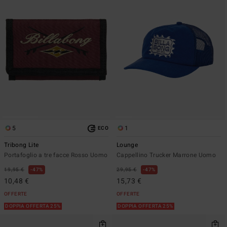
5
1
ECO
Tribong Lite
Lounge
Portafoglio a tre facce Rosso Uomo
Cappellino Trucker Marrone Uomo
19,95 €
47%
29,95 €
47%
10,48 €
15,73 €
OFFERTE
OFFERTE
DOPPIA OFFERTA 25%
DOPPIA OFFERTA 25%