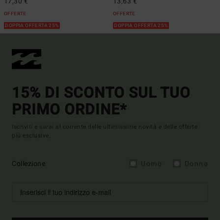
17,30 €
13,63 €
OFFERTE
OFFERTE
DOPPIA OFFERTA 25%
DOPPIA OFFERTA 25%
15% DI SCONTO SUL TUO
PRIMO ORDINE*
Iscriviti e sarai al corrente delle ultimissime novità e delle offerte
più esclusive.
Collezione
Uomo
Donna