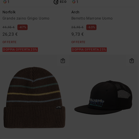
1
1
ECO
Norfolk
Arch
Grande zaino Grigio Uomo
Berretto Marrone Uomo
49,95 €
47%
25,95 €
63%
26,23 €
9,73 €
OFFERTE
OFFERTE
DOPPIA OFFERTA 25%
DOPPIA OFFERTA 25%