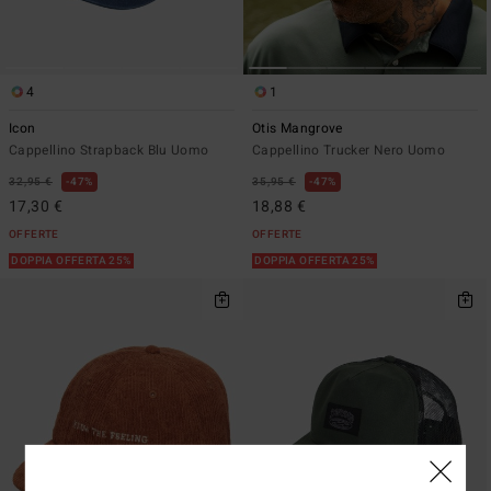
4
1
Icon
Otis Mangrove
Cappellino Strapback Blu Uomo
Cappellino Trucker Nero Uomo
32,95 €
47%
35,95 €
47%
17,30 €
18,88 €
OFFERTE
OFFERTE
DOPPIA OFFERTA 25%
DOPPIA OFFERTA 25%