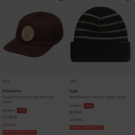
2
2
Breakdown
Sigle
Cappellino snapback Marrone
Berretto con risvolto Verde Uomo
Uomo
25,95 €
63%
32,95 €
47%
9,73 €
17,30 €
OFFERTE
OFFERTE
DOPPIA OFFERTA 25%
DOPPIA OFFERTA 25%