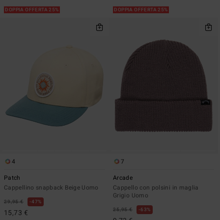
DOPPIA OFFERTA 25%
DOPPIA OFFERTA 25%
4
7
Patch
Arcade
Cappellino snapback Beige Uomo
Cappello con polsini in maglia
Grigio Uomo
29,95 €
47%
25,95 €
63%
15,73 €