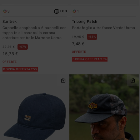
3
1
ECO
Surftrek
Tribong Patch
Cappello snapback a 6 pannelli con
Portafoglio a tre facce Verde Uomo
toppa in silicone sulla corona
19,95 €
63%
anteriore centrale Marrone Uomo
7,48 €
29,95 €
47%
OFFERTE
15,73 €
DOPPIA OFFERTA 25%
OFFERTE
DOPPIA OFFERTA 25%