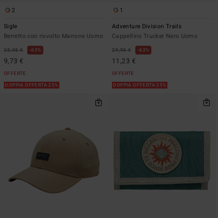
2
1
Sigle
Adventure Division Trails
Berretto con risvolto Marrone Uomo
Cappellino Trucker Nero Uomo
25,95 €
63%
29,95 €
63%
9,73 €
11,23 €
OFFERTE
OFFERTE
DOPPIA OFFERTA 25%
DOPPIA OFFERTA 25%