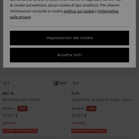
ai
a
di cookie (ad esempio, alcuni cookie di tipo analitico). Per ulteriori
criteri
visualizza
informazioni consulta la nostra
politica sui cookie
e
l'informativa
del
in
sulla privacy
.
filtro
ordine
di
ricerca
Impostazioni dei cookie
Accetta tutti
1
6
ECO
Bali 3L
Arch
Bum Bag Nero Unisex
Cappellino snapback Grigio uomo
29,95 €
40%
25,95 €
40%
17,97 €
15,57 €
OFFERTE
OFFERTE
DOPPIA OFFERTA 25%
DOPPIA OFFERTA 25%