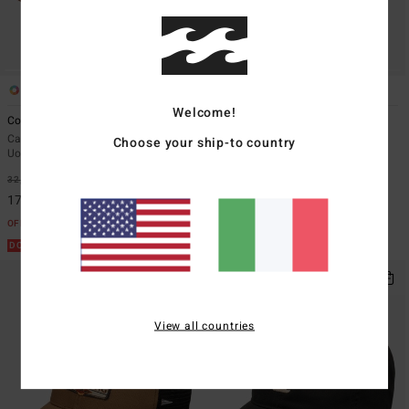
1
1
Welcome!
Cord
Bad Dog
Cappellino Strapback Marrone
Cappellino Trucker Grigio Uomo
Choose your ship-to country
Uomo
35,95 €
47%
32,95 €
47%
18,88 €
17,30 €
OFFERTE
OFFERTE
DOPPIA OFFERTA 25%
DOPPIA OFFERTA 25%
View all countries