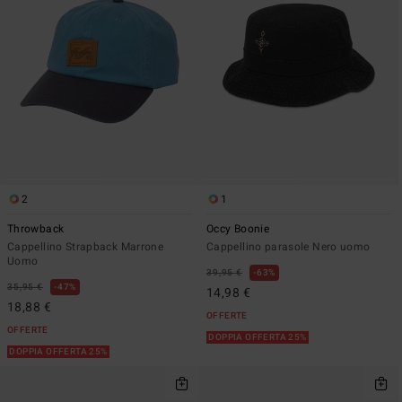
2
1
Throwback
Occy Boonie
Cappellino Strapback Marrone
Cappellino parasole Nero uomo
Uomo
39,95 €
63%
35,95 €
47%
14,98 €
18,88 €
OFFERTE
OFFERTE
DOPPIA OFFERTA 25%
DOPPIA OFFERTA 25%