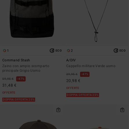
1
2
ECO
ECO
Command Stash
A/DIV
Zaino con ampio scomparto
Cappello militare Verde uomo
principale Grigio Uomo
39,95 €
47%
59,95 €
47%
20,98 €
31,48 €
OFFERTE
OFFERTE
DOPPIA OFFERTA 25%
DOPPIA OFFERTA 25%