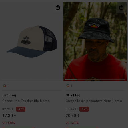
1
1
Bad Dog
Otis Flag
Cappellino Trucker Blu Uomo
Cappello da pescatore Nero Uomo
32,95 €
47%
39,95 €
47%
17,30 €
20,98 €
OFFERTE
OFFERTE