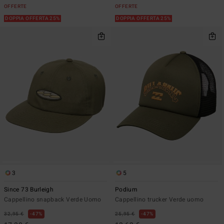
OFFERTE
OFFERTE
DOPPIA OFFERTA 25%
DOPPIA OFFERTA 25%
3
5
Since 73 Burleigh
Podium
Cappellino snapback Verde Uomo
Cappellino trucker Verde uomo
32,95 €
47%
25,95 €
47%