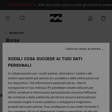
Salta
OFFERTA
25% di sconto extra su tutti gli articoli in saldo*
Donna
Uom
alla
selezione
di
griglie
dei
prodotti
Accessori
Borse
Continua senza accettare
SCEGLI COSA SUCCEDE AI TUOI DATI
PERSONALI
Continua a seguirci, i prodotti che cerchi
presto saranno di nuovo disponibili
In collaborazione con i nostri partner, utilizziamo i cookie o dei
sistemi equivalenti per salvare e/o accedere a delle informazioni sul
tuo dispositivo. Tali informazioni personali (ad es. i dati di
navigazione e il tuo indirizzo IP) potrebbero essere utilizzati per:
offrirti contenuti e informazioni personalizzati, misurare l’efficacia
Altri articoli che potrebbero piacerti
dei contenuti e della pubblicità, per fornire annunci personalizzati,
conoscere meglio il nostro pubblico o sviluppare e migliorare i
prodotti dei nostri partner. Puoi configurare la tua scelta fornendo il
Salta
Vai
tuo consenso all’uso di determinati cookie o negandolo ad altri tipi