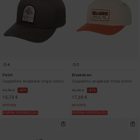
4
2
Patch
Breakdown
Cappellino snapback Grigio Uomo
Cappellino snapback Viola Uomo
29,95 €
47%
32,95 €
47%
15,73 €
17,30 €
OFFERTE
OFFERTE
DOPPIA OFFERTA 25%
DOPPIA OFFERTA 25%