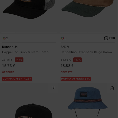
2
3
ECO
Runner Up
A/DIV
Cappellino Trucker Nero Uomo
Cappellino Strapback Beige Uomo
29,95 €
47%
35,95 €
47%
15,73 €
18,88 €
OFFERTE
OFFERTE
DOPPIA OFFERTA 25%
DOPPIA OFFERTA 25%