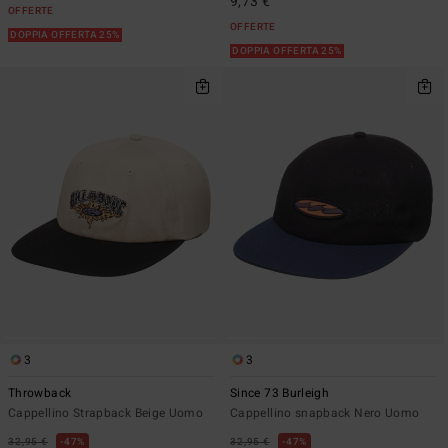
9,73 €
OFFERTE
OFFERTE
DOPPIA OFFERTA 25%
DOPPIA OFFERTA 25%
3
3
Throwback
Since 73 Burleigh
Cappellino Strapback Beige Uomo
Cappellino snapback Nero Uomo
32,95 €
47%
32,95 €
47%